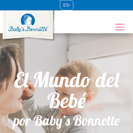
ES
•
El Mundo del
Bebé
por Baby’s Bonnette