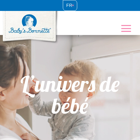
FR
•
L’univers de
bébé