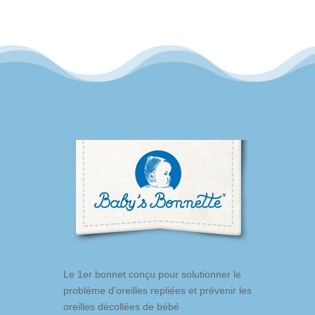
Le 1er bonnet conçu pour solutionner le
problème d’oreilles repliées et prévenir les
oreilles décollées de bébé