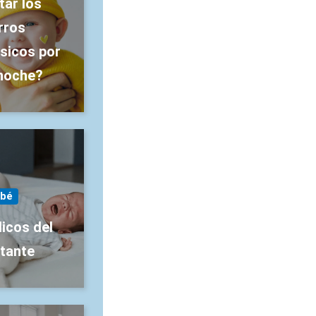
tar los
rros
ásicos por
 noche?
bé
licos del
ctante