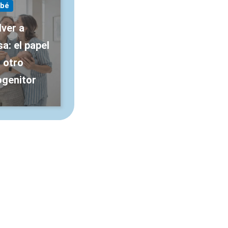
bé
lver a
a: el papel
l otro
ogenitor