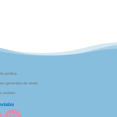
ón juridica
nes generales de venta
de cookies
ociales