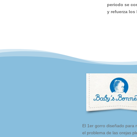
periodo se co
y refuerza los 
El 1er gorro diseñado para 
el problema de las orejas p