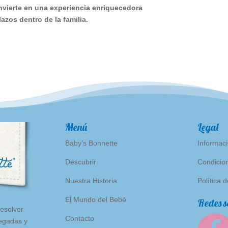
nvierte en una experiencia enriquecedora
lazos dentro de la familia.
Menú
Legal
Baby’s
Bonnette
Informaci
Descubrir
Condicio
Nuestra Historia
Política 
El Mundo del Bebé
Redes s
resolver
Contacto
legadas y