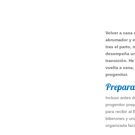
Volver a casa
abrumador y 
tras el parto,
desempeña un 
transición. H
vuelta a casa
progenitor.
Preparar
Incluso antes d
progenitor prep
para recibir al
biberones y un
organizada facil