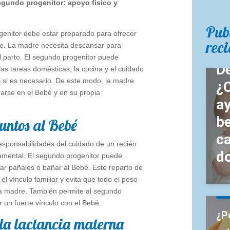
egundo progenitor: apoyo físico y
Pub
genitor debe estar preparado para ofrecer
reci
e. La madre necesita descansar para
Be
l parto. El segundo progenitor puede
De
as tareas domésticas, la cocina y el cuidado
s si es necesario. De este modo, la madre
¿
arse en el Bebé y en su propia
ay
b
untos al Bebé
ca
esponsabilidades del cuidado de un recién
d
amental. El segundo progenitor puede
ar pañales o bañar al Bebé. Este reparto de
el vínculo familiar y evita que todo el peso
la madre. También permite al segundo
Be
r un fuerte vínculo con el Bebé.
¿P
la lactancia materna