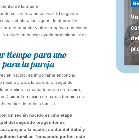
Be
d mental de la madre
puede ser un reto emocional. El segundo
Vo
 estar atento a los signos de depresión
cas
char atentamente y ofrecer apoyo emocional
. No dude en buscar ayuda profesional si es
de
pr
ar tiempo para uno
 para la pareja
recién nacido, es importante encontrar
o mismo y para la pareja. El segundo
de permitir a la mamá tomarse un respiro,
mir. Cuidar la relación de pareja también es
 bienestar de toda la familia.
 con un recién nacido es una etapa
papel del segundo progenitor es
ara apoyar a la madre, cuidar del Bebé y
uilibrio familiar. Trabajando juntos, este