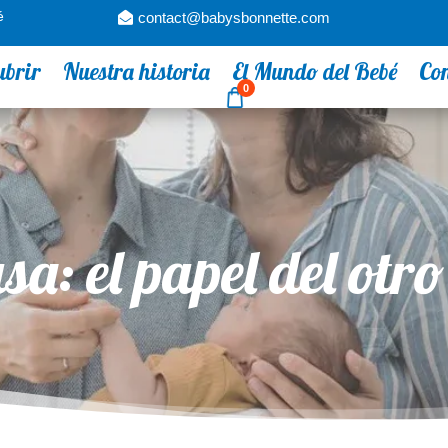
é
contact@babysbonnette.com
ubrir
Nuestra historia
El Mundo del Bebé
Co
0
sa: el papel del otr