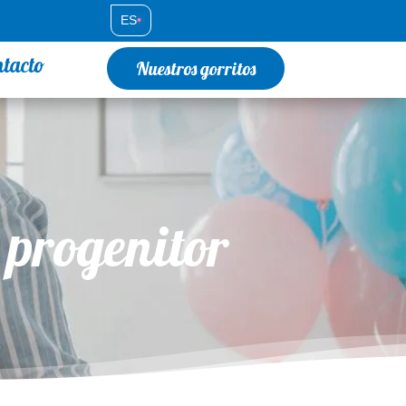
ES
•
ntacto
Nuestros gorritos
o progenitor