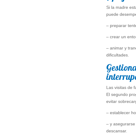
Si la madre es
puede desempe
– preparar tent
– crear un ento
– animar y tran
dificultades.
Gestiona
interrup
Las visitas de 
El segundo prog
evitar sobrecar
– establecer ho
– y asegurarse
descansar.