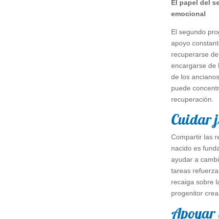
El papel del s
emocional
El segundo pro
apoyo constant
recuperarse de
encargarse de l
de los anciano
puede concentr
recuperación.
Cuidar j
Compartir las r
nacido es fund
ayudar a cambi
tareas refuerza 
recaiga sobre 
progenitor crea
Apoyar 