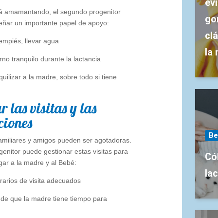
evi
tá amamantando, el segundo progenitor
go
ñar un importante papel de apoyo:
cl
empiés, llevar agua
la
rno tranquilo durante la lactancia
quilizar a la madre, sobre todo si tiene
r las visitas y las
ciones
Be
familiares y amigos pueden ser agotadoras.
enitor puede gestionar estas visitas para
Có
gar a la madre y al Bebé:
la
rarios de visita adecuados
 de que la madre tiene tiempo para