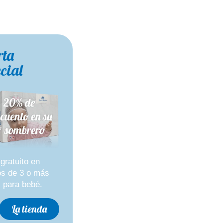
rta
cial
gratuito en
os de 3 o más
 para bebé.
La tienda