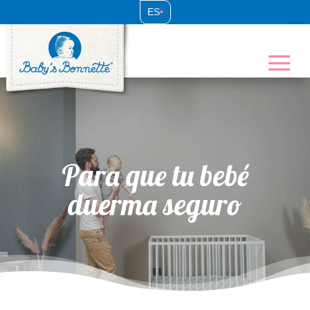
ES
•
Para que tu bebé
duerma seguro