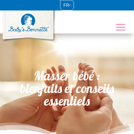
FR
•
Masser bébé :
bienfaits et conseils
essentiels