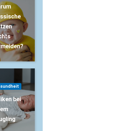
rum
assische
tzen
chts
rmeiden?
sundheit
liken bei
nem
ugling