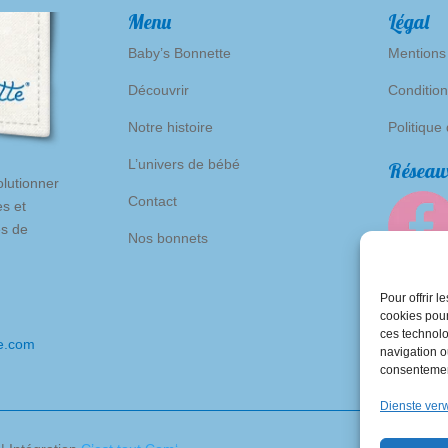
Menu
Légal
Baby’s Bonnette
Mentions
Découvrir
Condition
Notre histoire
Politique
L’univers de bébé
Réseaux
lutionner
Contact
es et
es de
Nos bonnets
Pour offrir 
cookies pour
ces technolo
e.com
navigation ou
consentement
Dienste ver