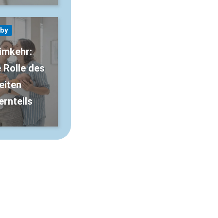
by
imkehr:
e Rolle des
eiten
ernteils