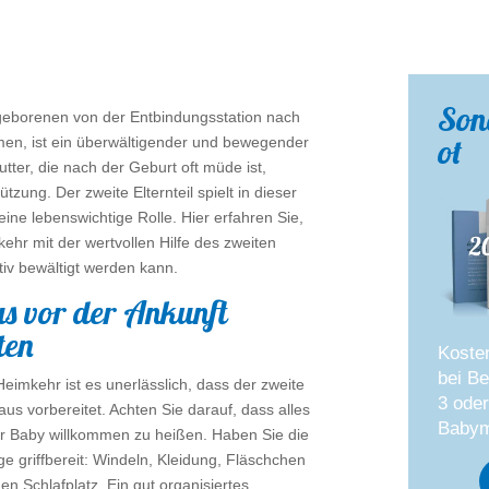
Son
eborenen von der Entbindungsstation nach
ot
n, ist ein überwältigender und bewegender
ter, die nach der Geburt oft müde ist,
tzung. Der zweite Elternteil spielt in dieser
ine lebenswichtige Rolle. Hier erfahren Sie,
ehr mit der wertvollen Hilfe des zweiten
ktiv bewältigt werden kann.
s vor der Ankunft
ten
Koste
bei Be
eimkehr ist es unerlässlich, dass der zweite
3 ode
Haus vorbereitet. Achten Sie darauf, dass alles
Babym
Ihr Baby willkommen zu heißen. Haben Sie die
ge griffbereit: Windeln, Kleidung, Fläschchen
en Schlafplatz. Ein gut organisiertes