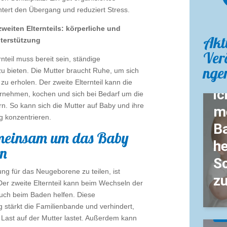
htert den Übergang und reduziert Stress.
zweiten Elternteils: körperliche und
Akt
Ba
terstützung
Verö
Z
rnteil muss bereit sein, ständige
nge
zu bieten. Die Mutter braucht Ruhe, um sich
W
zu erholen. Der zweite Elternteil kann die
ic
rnehmen, kochen und sich bei Bedarf um die
n. So kann sich die Mutter auf Baby und ihre
m
g konzentrieren.
B
meinsam um das Baby
he
n
S
ng für das Neugeborene zu teilen, ist
z
Der zweite Elternteil kann beim Wechseln der
uch beim Baden helfen. Diese
 stärkt die Familienbande und verhindert,
Ba
 Last auf der Mutter lastet. Außerdem kann