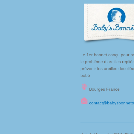
Le 1er bonnet conçu pour so
le problème d’oreilles replié
prévenir les oreilles décollé
bébé
Bourges France
contact@babysbonnett