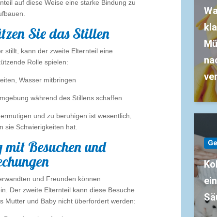
rnteil auf diese Weise eine starke Bindung zu
Wa
ufbauen.
kl
tzen Sie das Stillen
Mü
stillt, kann der zweite Elternteil eine
na
tützende Rolle spielen:
ve
eiten, Wasser mitbringen
Umgebung während des Stillens schaffen
 ermutigen und zu beruhigen ist wesentlich,
 sie Schwierigkeiten hat.
mit Besuchen und
Ge
echungen
Ko
ei
erwandten und Freunden können
n. Der zweite Elternteil kann diese Besuche
Sä
ss Mutter und Baby nicht überfordert werden: