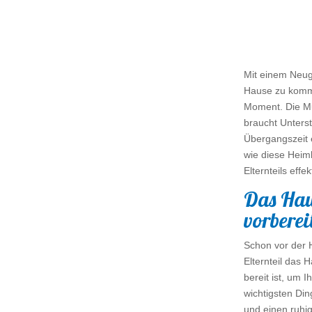
Mit einem Neug
Hause zu komme
Moment. Die Mut
braucht Unterstü
Übergangszeit e
wie diese Heimk
Elternteils effe
Das Hau
vorberei
Schon vor der H
Elternteil das 
bereit ist, um 
wichtigsten Din
und einen ruhig