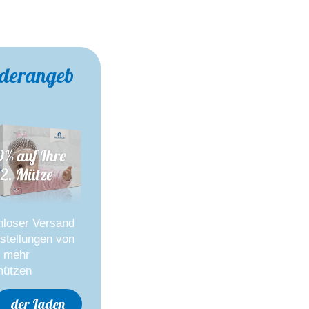
derangeb
nloser Versand
stellungen von
r mehr
ützen
der Laden