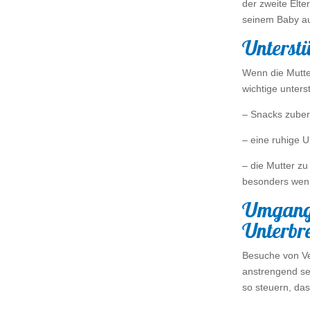
der zweite Elte
seinem Baby a
Unterstü
Wenn die Mutter 
wichtige unters
– Snacks zuber
– eine ruhige 
– die Mutter zu
besonders wenn
Umgang 
Unterbr
Besuche von V
anstrengend sei
so steuern, da