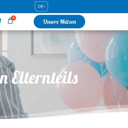
DE
•
0
t
Unsere Mützen
 Elternteils