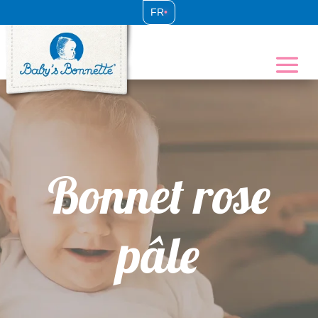
FR
•
Bonnet rose
pâle