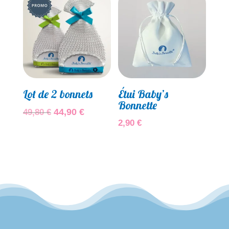
Promo !
Lot de 2 bonnets
Étui Baby’s
Bonnette
Le
Le
44,90
€
49,80
€
2,90
€
prix
prix
initial
actuel
était :
est :
49,80 €.
44,90 €.