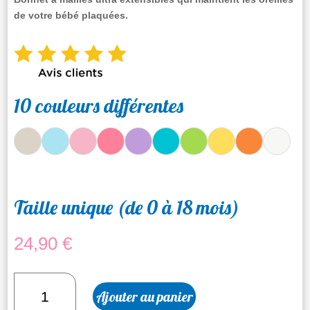
de votre bébé plaquées.
10 couleurs différentes
Taille unique (de 0 à 18 mois)
24,90
€
quantité
Ajouter au panier
de