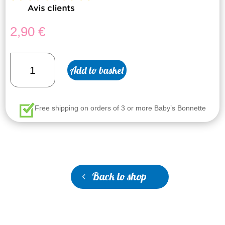
2,90
€
Soft
Add to basket
velvet
protective
case
for
Free shipping on orders of 3 or more Baby’s Bonnette
your
Baby's
Bonnette
quantity
Back to shop