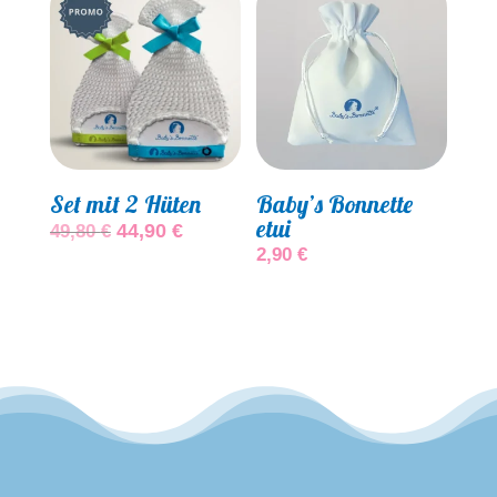
Angebot!
Set mit 2 Hüten
Baby’s Bonnette
etui
Ursprünglicher
Aktueller
44,90
€
49,80
€
2,90
€
Preis
Preis
war:
ist:
49,80 €
44,90 €.