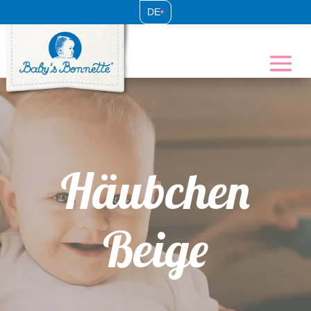
DE
•
Häubchen
Beige