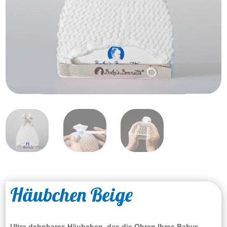
Häubchen Beige
Ultra dehnbares Häubchen, das die Ohren Ihres Babys